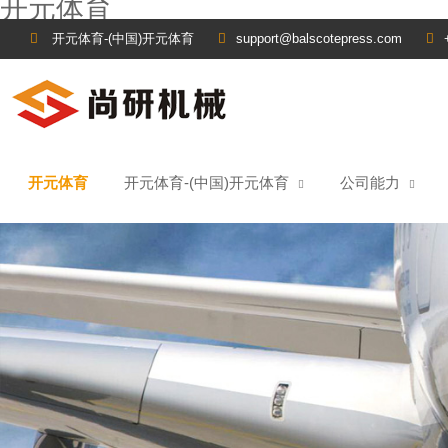
开元体育
开元体育-(中国)开元体育
support@balscotepress.com
开元体育
开元体育-(中国)开元体育
公司能力