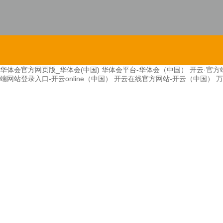
华体会官方网页版_华体会(中国)
华体会平台-华体会（中国）
开云·官方
端网站登录入口-开云online（中国）
开云在线官方网站-开云（中国）
万