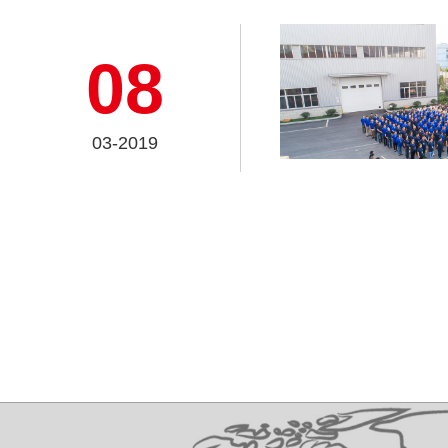
08
03-2019