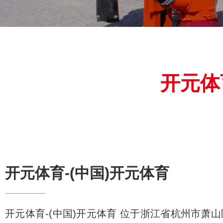
开元体
开元体育-(中国)开元体育
开元体育-(中国)开元体育 位于浙江省杭州市萧