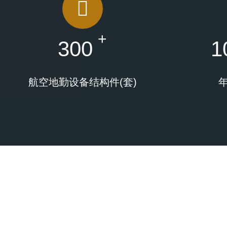
+
300
1
航空地勤设备结构件(套)
年