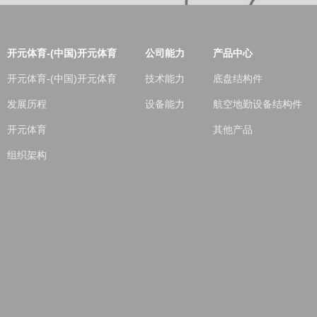
开元体育-(中国)开元体育
公司能力
产品中心
开元体育-(中国)开元体育
技术能力
底盘结构件
发展历程
设备能力
航空地勤设备结构件
开元体育
其他产品
组织架构