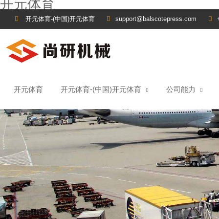
开元体育
开元体育-(中国)开元体育
support@balscotepress.com
开元体育
开元体育-(中国)开元体育
公司能力