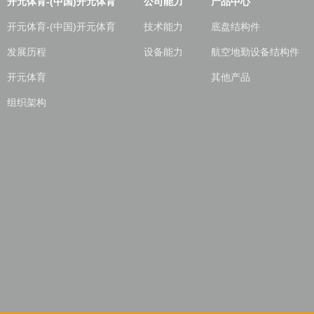
开元体育-(中国)开元体育
公司能力
产品中心
开元体育-(中国)开元体育
技术能力
底盘结构件
发展历程
设备能力
航空地勤设备结构件
开元体育
其他产品
组织架构