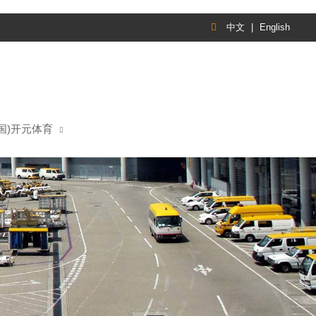
中文
|
English
中国)开元体育