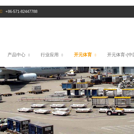
+86-571-82447788
产品中心
行业应用
开元体育
开元体育-(