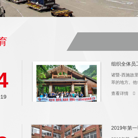
育
组织全体员
4
诸暨-西施故
萃的地方。他
查看详情
019
2019年第