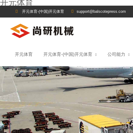
开元体育
开元体育-(中国)开元体育
support@balscotepress.com
开元体育
开元体育-(中国)开元体育
公司能力