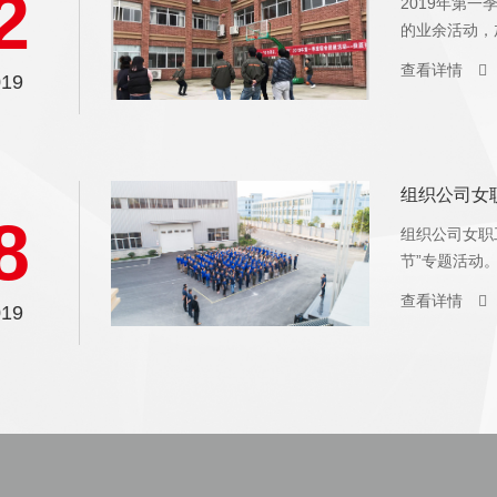
2
2019年第
的业余活动，
查看详情
019
组织公司女
8
组织公司女职
节”专题活动
查看详情
019