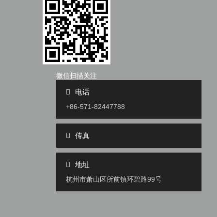
微信扫描关注
电话
+86-571-82447788
传真
地址
杭州市萧山区所前镇环碧路99号